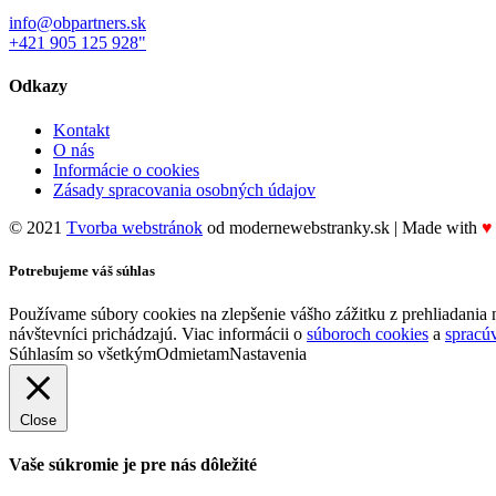
info@obpartners.sk
+421 905 125 928"
Odkazy
Kontakt
O nás
Informácie o cookies
Zásady spracovania osobných údajov
© 2021
Tvorba webstránok
od modernewebstranky.sk | Made with
♥
Facebook
Potrebujeme váš súhlas
Používame súbory cookies na zlepšenie vášho zážitku z prehliadania 
návštevníci prichádzajú. Viac informácii o
súboroch cookies
a
spracú
Súhlasím so všetkým
Odmietam
Nastavenia
Close
Vaše súkromie je pre nás dôležité