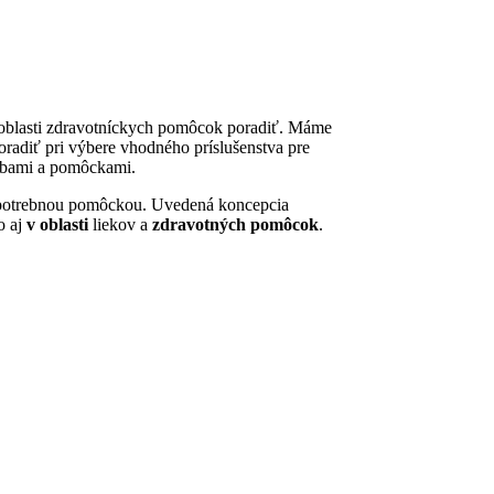
 oblasti zdravotníckych pomôcok poradiť. Máme
radiť pri výbere vhodného príslušenstva pre
rebami a pomôckami.
 a potrebnou pomôckou. Uvedená koncepcia
o aj
v oblasti
liekov a
zdravotných pomôcok
.