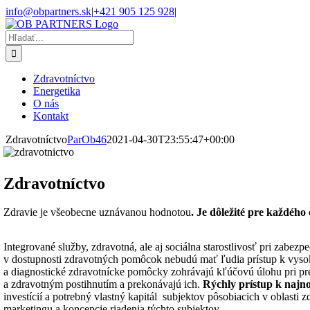
Skip
Facebook
info@obpartners.sk
|
+421 905 125 928
|
to
content
Hľadať:
Zdravotníctvo
Energetika
O nás
Kontakt
Zdravotníctvo
ParOb46
2021-04-30T23:55:47+00:00
Zdravotníctvo
Zdravie je všeobecne uznávanou hodnotou
. Je dôležité pre každého
Integrované služby, zdravotná, ale aj sociálna starostlivosť pri zab
v dostupnosti zdravotných pomôcok nebudú mať ľudia prístup k vysok
a diagnostické zdravotnícke pomôcky zohrávajú kľúčovú úlohu pri prev
a zdravotným postihnutím a prekonávajú ich.
Rýchly prístup k naj
investícií a potrebný vlastný kapitál subjektov pôsobiacich v oblas
marketingu a koncepcie riadenia týchto subjektov.