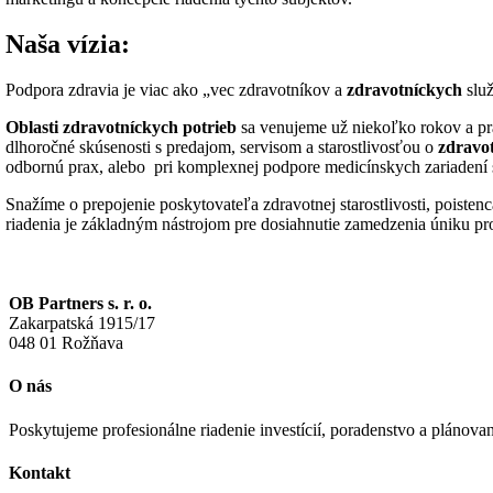
Naša vízia:
Podpora zdravia je viac ako „vec zdravotníkov a
zdravotníckych
služ
Oblasti zdravotníckych
potrieb
sa venujeme už niekoľko rokov a pr
dlhoročné skúsenosti s predajom, servisom a starostlivosťou o
zdravo
odbornú prax, alebo pri komplexnej podpore medicínskych zariadení
Snažíme o prepojenie poskytovateľa zdravotnej starostlivosti, pois
riadenia je základným nástrojom pre dosiahnutie zamedzenia úniku p
OB Partners s. r. o.
Zakarpatská 1915/17
048 01 Rožňava
O nás
Poskytujeme profesionálne riadenie investícií, poradenstvo a plánovan
Kontakt