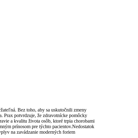
ržateľná. Bez toho, aby sa uskutočnili zmeny
a. Prax potvrdzuje, že zdravotnícke pomôcky
vie a kvalitu života osôb, ktoré trpia chorobami
mným prínosom pre týchto pacientov.Nedostatok
á vplyv na zavádzanie moderných foriem