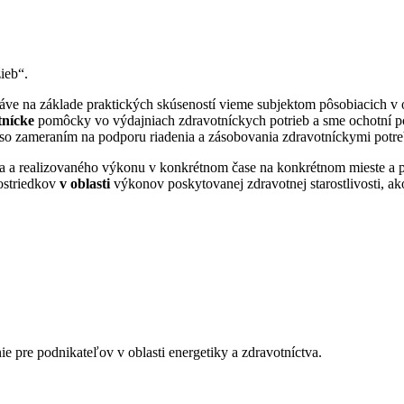
ieb“.
áve na základe praktických skúseností vieme subjektom pôsobiacich v
tnícke
pomôcky vo výdajniach zdravotníckych potrieb a sme ochotní po
 so zameraním na podporu riadenia a zásobovania zdravotníckymi pot
tenca a realizovaného výkonu v konkrétnom čase na konkrétnom mieste
rostriedkov
v oblasti
výkonov poskytovanej zdravotnej starostlivosti, ak
ie pre podnikateľov v oblasti energetiky a zdravotníctva.