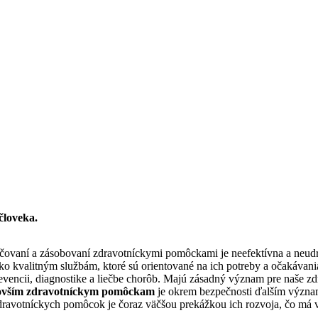
 človeka.
ezpečovaní a zásobovaní zdravotníckymi pomôckami je neefektívna a neud
o kvalitným službám, ktoré sú orientované na ich potreby a očakávani
encii, diagnostike a liečbe chorôb. Majú zásadný význam pre naše zdra
novším zdravotníckym pomôckam
je okrem bezpečnosti ďalším význa
ti zdravotníckych pomôcok je čoraz väčšou prekážkou ich rozvoja, čo m